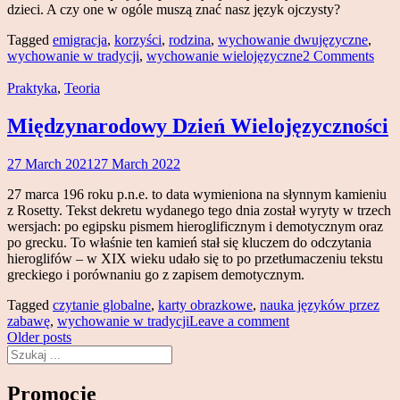
dzieci. A czy one w ogóle muszą znać nasz język ojczysty?
Tagged
emigracja
,
korzyści
,
rodzina
,
wychowanie dwujęzyczne
,
wychowanie w tradycji
,
wychowanie wielojęzyczne
2 Comments
Praktyka
,
Teoria
Międzynarodowy Dzień Wielojęzyczności
27 March 2021
27 March 2022
Magdalena
Makowski
27 marca 196 roku p.n.e. to data wymieniona na słynnym kamieniu
z Rosetty. Tekst dekretu wydanego tego dnia został wyryty w trzech
wersjach: po egipsku pismem hieroglificznym i demotycznym oraz
po grecku. To właśnie ten kamień stał się kluczem do odczytania
hieroglifów – w XIX wieku udało się to po przetłumaczeniu tekstu
greckiego i porównaniu go z zapisem demotycznym.
Tagged
czytanie globalne
,
karty obrazkowe
,
nauka języków przez
zabawę
,
wychowanie w tradycji
Leave a comment
Posts
Older posts
Search
navigation
Promocje