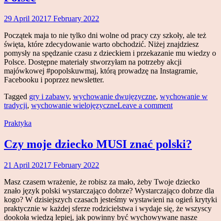
29 April 2021
7 February 2022
Magdalena
Makowski
Początek maja to nie tylko dni wolne od pracy czy szkoły, ale też
święta, które zdecydowanie warto obchodzić. Niżej znajdziesz
pomysły na spędzanie czasu z dzieckiem i przekazanie mu wiedzy o
Polsce. Dostępne materiały stworzyłam na potrzeby akcji
majówkowej #popolskuwmaj, którą prowadzę na Instagramie,
Facebooku i poprzez newsletter.
Tagged
gry i zabawy
,
wychowanie dwujęzyczne
,
wychowanie w
tradycji
,
wychowanie wielojęzyczne
Leave a comment
Praktyka
Czy moje dziecko MUSI znać polski?
21 April 2021
7 February 2022
Magdalena
Makowski
Masz czasem wrażenie, że robisz za mało, żeby Twoje dziecko
znało język polski wystarczająco dobrze? Wystarczająco dobrze dla
kogo? W dzisiejszych czasach jesteśmy wystawieni na ogień krytyki
praktycznie w każdej sferze rodzicielstwa i wydaje się, że wszyscy
dookoła wiedzą lepiej, jak powinny być wychowywane nasze