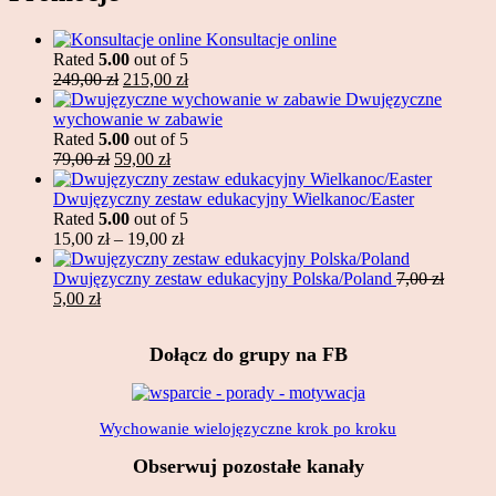
Konsultacje online
Rated
5.00
out of 5
Original
Current
249,00
zł
215,00
zł
price
price
Dwujęzyczne
was:
is:
wychowanie w zabawie
249,00 zł.
215,00 zł.
Rated
5.00
out of 5
Original
Current
79,00
zł
59,00
zł
price
price
was:
is:
Dwujęzyczny zestaw edukacyjny Wielkanoc/Easter
79,00 zł.
59,00 zł.
Rated
5.00
out of 5
Price
15,00
zł
–
19,00
zł
range:
15,00 zł
Dwujęzyczny zestaw edukacyjny Polska/Poland
7,00
zł
Original
Current
through
5,00
zł
price
price
19,00 zł
was:
is:
Dołącz do grupy na FB
7,00 zł.
5,00 zł.
Wychowanie wielojęzyczne krok po kroku
Obserwuj pozostałe kanały