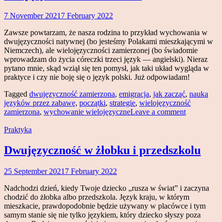
7 November 2021
7 February 2022
Magdalena
Makowski
Zawsze powtarzam, że nasza rodzina to przykład wychowania w
dwujęzyczności natywnej (bo jesteśmy Polakami mieszkającymi w
Niemczech), ale wielojęzyczności zamierzonej (bo świadomie
wprowadzam do życia córeczki trzeci język — angielski). Nieraz
pytano mnie, skąd wziął się ten pomysł, jak taki układ wygląda w
praktyce i czy nie boję się o język polski. Już odpowiadam!
Tagged
dwujęzyczność zamierzona
,
emigracja
,
jak zacząć
,
nauka
języków przez zabawę
,
początki
,
strategie
,
wielojęzyczność
zamierzona
,
wychowanie wielojęzyczne
Leave a comment
Praktyka
Dwujęzyczność w żłobku i przedszkolu
25 September 2021
7 February 2022
Magdalena
Makowski
Nadchodzi dzień, kiedy Twoje dziecko „rusza w świat” i zaczyna
chodzić do żłobka albo przedszkola. Język kraju, w którym
mieszkacie, prawdopodobnie będzie używany w placówce i tym
samym stanie się nie tylko językiem, który dziecko słyszy poza