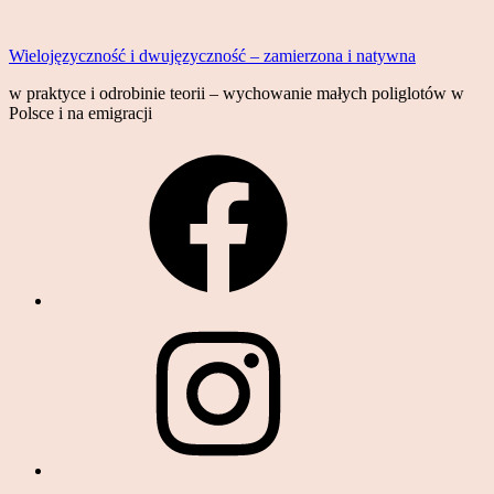
Skip
to
Wielojęzyczność i dwujęzyczność – zamierzona i natywna
content
w praktyce i odrobinie teorii – wychowanie małych poliglotów w
Polsce i na emigracji
Facebook
Instagram
YouTube