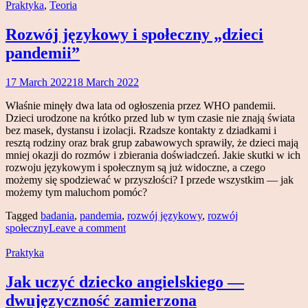
Praktyka
,
Teoria
Rozwój językowy i społeczny „dzieci
pandemii”
17 March 2022
18 March 2022
Magdalena
Makowski
Właśnie minęły dwa lata od ogłoszenia przez WHO pandemii.
Dzieci urodzone na krótko przed lub w tym czasie nie znają świata
bez masek, dystansu i izolacji. Rzadsze kontakty z dziadkami i
resztą rodziny oraz brak grup zabawowych sprawiły, że dzieci mają
mniej okazji do rozmów i zbierania doświadczeń. Jakie skutki w ich
rozwoju językowym i społecznym są już widoczne, a czego
możemy się spodziewać w przyszłości? I przede wszystkim — jak
możemy tym maluchom pomóc?
Tagged
badania
,
pandemia
,
rozwój językowy
,
rozwój
społeczny
Leave a comment
Praktyka
Jak uczyć dziecko angielskiego —
dwujęzyczność zamierzona