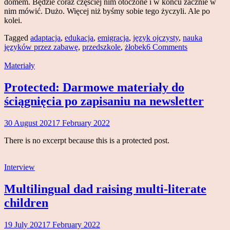
domem. Będzie coraz częściej nim otoczone i w końcu zacznie w
nim mówić. Dużo. Więcej niż byśmy sobie tego życzyli. Ale po
kolei.
Tagged
adaptacja
,
edukacja
,
emigracja
,
język ojczysty
,
nauka
języków przez zabawę
,
przedszkole
,
żłobek
6 Comments
Materiały
Protected: Darmowe materiały do
ściągnięcia po zapisaniu na newsletter
30 August 2021
7 February 2022
Magdalena
Makowski
There is no excerpt because this is a protected post.
Interview
Multilingual dad raising multi-literate
children
19 July 2021
7 February 2022
Magdalena