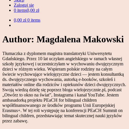
Zaloguj się
0 items
0,00 zł
0,00 zł
0 items
Author:
Magdalena Makowski
Tłumaczka z dyplomem magistra translatoryki Uniwersytetu
Gdańskiego. Przez 10 lat uczyłam angielskiego w ramach własnej
szkoły językowej i uczestniczyłam w wychowaniu dwujęzycznym
dzieci w różnym wieku. Wspieram polskie rodziny na całym
świecie wychowujące wielojęzyczne dzieci — jestem konsultantką
ds. dwujęzycznego wychowania, autorką e-booków, szkoleń i
materiałów online dla rodziców i opiekunów dzieci dwujęzycznych.
Swoją wiedzą dzielę się poprzez bloga wielojezycznie.pl, podcast
„Otwórz to okno na świat”, Instagrama i kanał YouTube. Jestem
ambasadorką projektu PEaCH for bilingual children
współfinansowanego ze środków programu Unii Europejskiej
Erasmus+. W tej roli występuję na konferencji PEaCH Summit on
bilingual children, przedstawiając temat skutecznej nauki języków
przez zabawę.