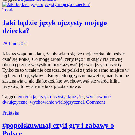
Teoria
Jaki będzie język ojczysty mojego
dziecka?
28 June 2021
Magdalena
Makowski
Kiedyś wspomniałam, że obawiam się, że moja córka nie będzie
czuć się Polką. Co mogę zrobić, żeby tego uniknąć? Na chwilę
obecną przede wszystkim przekazywać jej swój język ojczysty.
Tylko że to wcale nie oznacza, że polski zajmie to samo miejsce w
jej hierarchii języków. Osoby jednojęzyczne nawet się nad tym nie
zastanawiają, ale dla kogoś, kto wychowywał się wśród kilku
języków, to wcale nie taka prosta sprawa.
Tagged
emigracja
,
język ojczysty
,
korzyści
,
wychowanie
dwujęzyczne
,
wychowanie wielojęzyczne
1 Comment
Praktyka
#popolskuwmaj czyli gry i zabawy o
Polsce