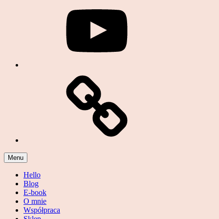
Podcast
Menu
Hello
Blog
E-book
O mnie
Współpraca
Sklep