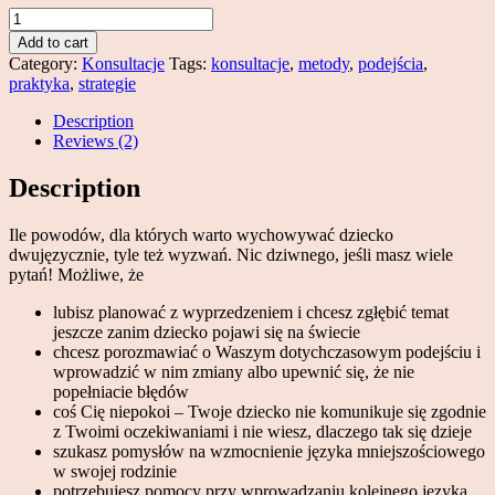
Konsultacje
online
Add to cart
quantity
Category:
Konsultacje
Tags:
konsultacje
,
metody
,
podejścia
,
praktyka
,
strategie
Description
Reviews (2)
Description
Ile powodów, dla których warto wychowywać dziecko
dwujęzycznie, tyle też wyzwań. Nic dziwnego, jeśli masz wiele
pytań! Możliwe, że
lubisz planować z wyprzedzeniem i chcesz zgłębić temat
jeszcze zanim dziecko pojawi się na świecie
chcesz porozmawiać o Waszym dotychczasowym podejściu i
wprowadzić w nim zmiany albo upewnić się, że nie
popełniacie błędów
coś Cię niepokoi – Twoje dziecko nie komunikuje się zgodnie
z Twoimi oczekiwaniami i nie wiesz, dlaczego tak się dzieje
szukasz pomysłów na wzmocnienie języka mniejszościowego
w swojej rodzinie
potrzebujesz pomocy przy wprowadzaniu kolejnego języka