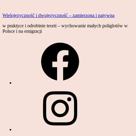
Skip
to
Wielojęzyczność i dwujęzyczność – zamierzona i natywna
content
w praktyce i odrobinie teorii – wychowanie małych poliglotów w
Polsce i na emigracji
Facebook
Instagram
YouTube