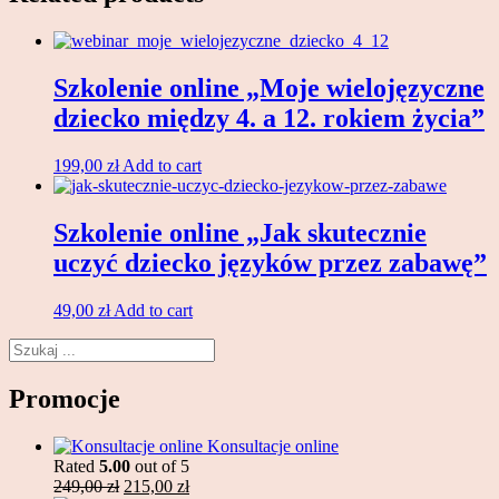
79,00 zł.
59,00 zł.
Szkolenie online „Moje wielojęzyczne
dziecko między 4. a 12. rokiem życia”
199,00
zł
Add to cart
Szkolenie online „Jak skutecznie
uczyć dziecko języków przez zabawę”
49,00
zł
Add to cart
Search
Promocje
Konsultacje online
Rated
5.00
out of 5
Original
Current
249,00
zł
215,00
zł