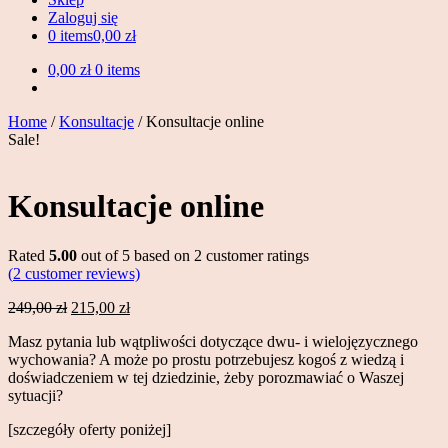
Zaloguj się
0 items
0,00 zł
0,00 zł
0 items
Home
/
Konsultacje
/ Konsultacje online
Sale!
Konsultacje online
Rated
5.00
out of 5 based on
2
customer ratings
(
2
customer reviews)
Original
Current
249,00
zł
215,00
zł
price
price
Masz pytania lub wątpliwości dotyczące dwu- i wielojęzycznego
was:
is:
wychowania? A może po prostu potrzebujesz kogoś z wiedzą i
249,00 zł.
215,00 zł.
doświadczeniem w tej dziedzinie, żeby porozmawiać o Waszej
sytuacji?
[szczegóły oferty poniżej]