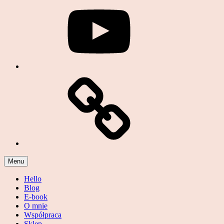
Podcast
Menu
Hello
Blog
E-book
O mnie
Współpraca
Sklep