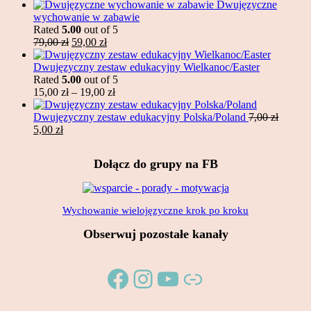
price
price
Dwujęzyczne
was:
is:
wychowanie w zabawie
249,00 zł.
215,00 zł.
Rated
5.00
out of 5
Original
Current
79,00
zł
59,00
zł
price
price
was:
is:
Dwujęzyczny zestaw edukacyjny Wielkanoc/Easter
79,00 zł.
59,00 zł.
Rated
5.00
out of 5
Price
15,00
zł
–
19,00
zł
range:
15,00 zł
Dwujęzyczny zestaw edukacyjny Polska/Poland
7,00
zł
Original
Current
through
5,00
zł
price
price
19,00 zł
was:
is:
Dołącz do grupy na FB
7,00 zł.
5,00 zł.
Wychowanie wielojęzyczne krok po kroku
Obserwuj pozostałe kanały
Facebook
Instagram
YouTube
Link