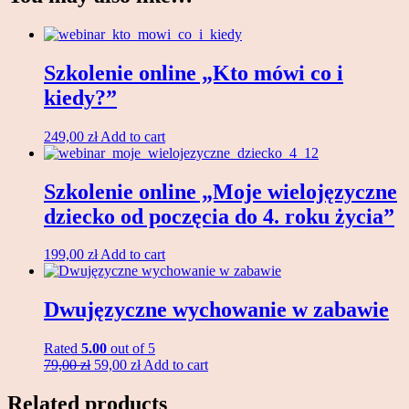
Szkolenie online „Kto mówi co i
kiedy?”
249,00
zł
Add to cart
Szkolenie online „Moje wielojęzyczne
dziecko od poczęcia do 4. roku życia”
199,00
zł
Add to cart
Dwujęzyczne wychowanie w zabawie
Rated
5.00
out of 5
Original
Current
79,00
zł
59,00
zł
Add to cart
price
price
was:
is:
Related products