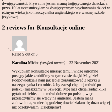
dwujęzyczności. Prywatnie jestem mamą trójjęzycznego dziecka, a
przez 10 lat uczestniczyłam w dwujęzycznym wychowaniu dzieci w
różnym wieku jako nauczycielka angielskiego we własnej szkole
językowej.
2 reviews for
Konsultacje online
Rated
5
out of 5
Karolina Mielec
(verified owner)
–
22 November 2021
Wykupiłam konsultację miesiąc temu i widzę ogromne
postępy jakie zrobiliśmy w tym czasie dzięki Magdzie!
Podpowiedziała nam jak lepiej zorganizować 3 języki u
naszego synka i co robić, żeby zaczął chętniej mówić po
polsku (mieszkamy w Szwecji). Mój mąż chciał zadać kilka
pytań od siebie, a nie mówi dobrze po polsku, więc
przełączyliśmy się wtedy na angielski. Jestem mega
zadowolona, w niecałą godzinę dowiedziałam się dużo więcej
niż oczekiwałam. Dziękujemy!