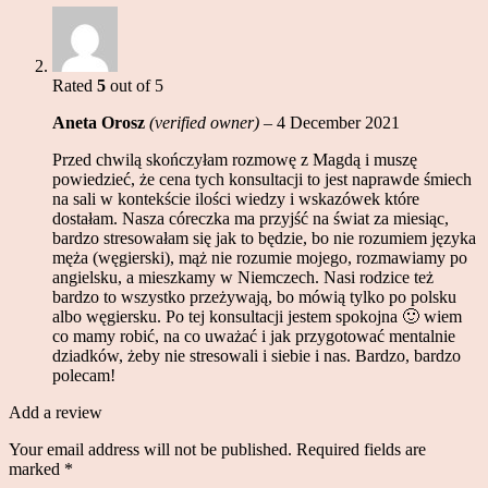
Rated
5
out of 5
Aneta Orosz
(verified owner)
–
4 December 2021
Przed chwilą skończyłam rozmowę z Magdą i muszę
powiedzieć, że cena tych konsultacji to jest naprawde śmiech
na sali w kontekście ilości wiedzy i wskazówek które
dostałam. Nasza córeczka ma przyjść na świat za miesiąc,
bardzo stresowałam się jak to będzie, bo nie rozumiem języka
męża (węgierski), mąż nie rozumie mojego, rozmawiamy po
angielsku, a mieszkamy w Niemczech. Nasi rodzice też
bardzo to wszystko przeżywają, bo mówią tylko po polsku
albo węgiersku. Po tej konsultacji jestem spokojna 🙂 wiem
co mamy robić, na co uważać i jak przygotować mentalnie
dziadków, żeby nie stresowali i siebie i nas. Bardzo, bardzo
polecam!
Add a review
Your email address will not be published.
Required fields are
marked
*