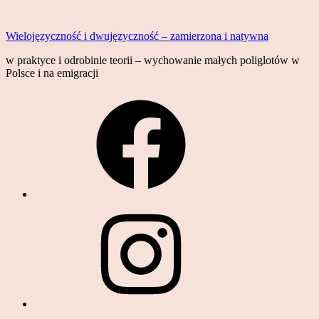
Skip
to
Wielojęzyczność i dwujęzyczność – zamierzona i natywna
content
w praktyce i odrobinie teorii – wychowanie małych poliglotów w
Polsce i na emigracji
Facebook
Instagram
YouTube