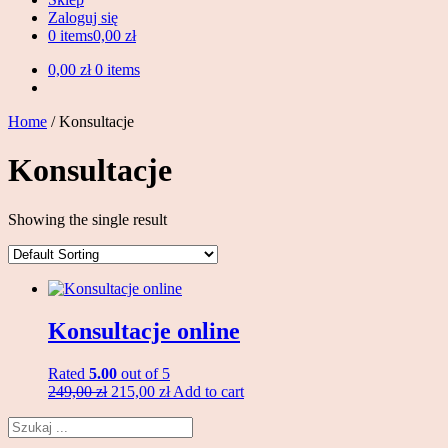
Zaloguj się
0 items
0,00 zł
0,00 zł
0 items
Home
/ Konsultacje
Konsultacje
Showing the single result
Konsultacje online
Rated
5.00
out of 5
Original
Current
249,00
zł
215,00
zł
Add to cart
price
price
Search
was:
is:
249,00 zł.
215,00 zł.