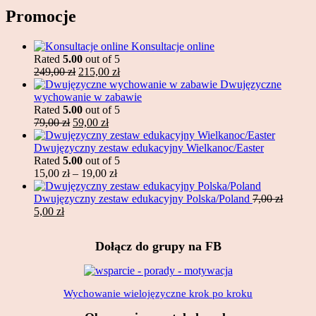
Promocje
Konsultacje online
Rated
5.00
out of 5
Original
Current
249,00
zł
215,00
zł
price
price
Dwujęzyczne
was:
is:
wychowanie w zabawie
249,00 zł.
215,00 zł.
Rated
5.00
out of 5
Original
Current
79,00
zł
59,00
zł
price
price
was:
is:
Dwujęzyczny zestaw edukacyjny Wielkanoc/Easter
79,00 zł.
59,00 zł.
Rated
5.00
out of 5
Price
15,00
zł
–
19,00
zł
range:
15,00 zł
Dwujęzyczny zestaw edukacyjny Polska/Poland
7,00
zł
Original
Current
through
5,00
zł
price
price
19,00 zł
was:
is:
Dołącz do grupy na FB
7,00 zł.
5,00 zł.
Wychowanie wielojęzyczne krok po kroku