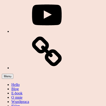
Podcast
Menu
Hello
Blog
E-book
O mnie
Współpraca
Sklep